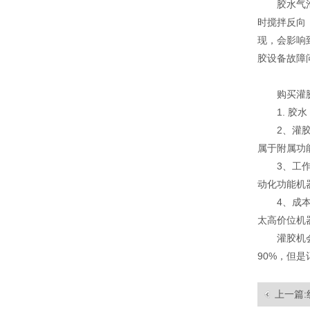
胶水气
时搅拌反向
现，会影响
胶设备故障
购买灌
1. 
ZHU-800G-2双供胶系统AB双液灌胶机
2、灌
属于附属功
3、工
动化功能机
4、成
太高价位机
灌胶机
90%，但
上一篇:
ZHU-101配胶机