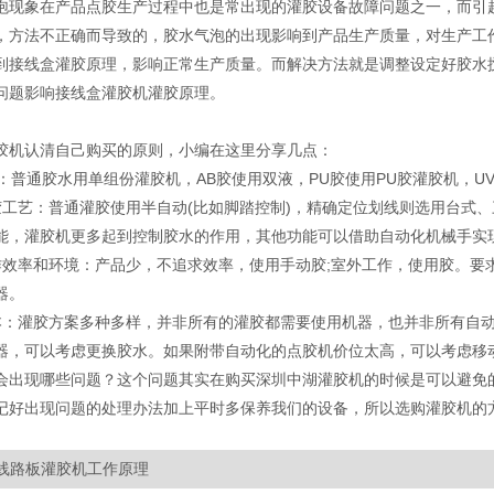
泡现象在产品点胶生产过程中也是常出现的灌胶设备故障问题之一，而引
，方法不正确而导致的，胶水气泡的出现影响到产品生产质量，对生产工
到接线盒灌胶原理，影响正常生产质量。而解决方法就是调整设定好胶水
问题影响接线盒灌胶机灌胶原理。
胶机认清自己购买的原则，小编在这里分享几点：
胶水：普通胶水用单组份灌胶机，AB胶使用双液，PU胶使用PU胶灌胶机，
胶工艺：普通灌胶使用半自动(比如脚踏控制)，精确定位划线则选用台式
能，灌胶机更多起到控制胶水的作用，其他功能可以借助自动化机械手实
作效率和环境：产品少，不追求效率，使用手动胶;室外工作，使用胶。要
器。
本：灌胶方案多种多样，并非所有的灌胶都需要使用机器，也并非所有自
器，可以考虑更换胶水。如果附带自动化的点胶机价位太高，可以考虑移
会出现哪些问题？这个问题其实在购买深圳中湖灌胶机的时候是可以避免
是记好出现问题的处理办法加上平时多保养我们的设备，所以选购灌胶机的
线路板灌胶机工作原理