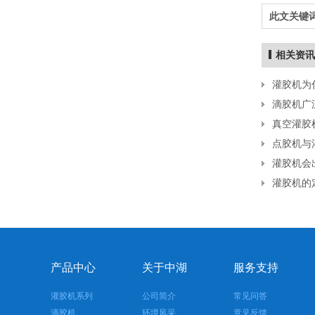
此文关键词
相关资讯
灌胶机为
滴胶机广
真空灌胶
点胶机与
灌胶机会
ZHU-102配胶机
灌胶机的
产品中心
关于中湖
服务支持
灌胶机系列
公司简介
常见问答
滴胶机
环境风采
意见反馈