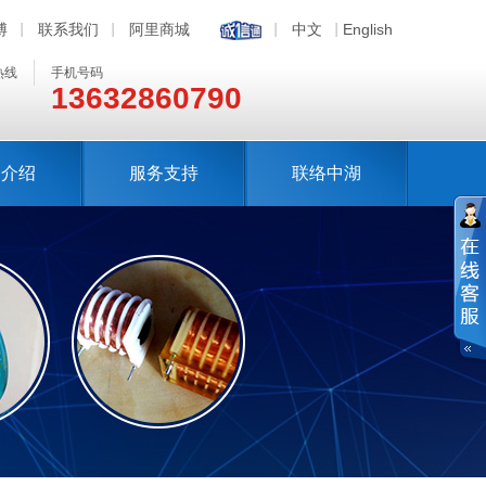
博
联系我们
阿里商城
中文
English
热线
手机号码
13632860790
司介绍
服务支持
联络中湖